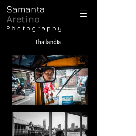
Samanta
Aretino
P h o t o g r a p h y
Thailandia